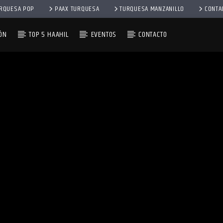
RQUESA POP
PAAX TURQUESA
TURQUESA MANZANILLO
CONTA
ÓN
TOP 5 HAAHIL
EVENTOS
CONTACTO
– 2DA EMISIÓN