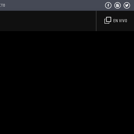
CTO
EN VIVO
Haahil FM