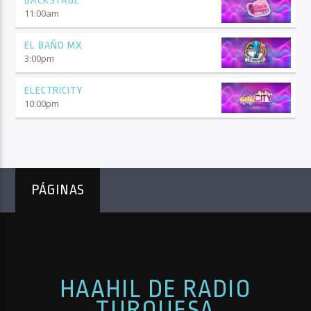
BACKSTAGE
11:00
am
EL BAÑO MX
3:00
pm
ELECTRICITY
10:00
pm
PÁGINAS
HAAHIL DE RADIO
TURQUESA