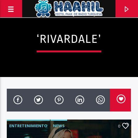
‘RIVARDALE’
PROGRAMA ACTUAL
ENTRETENIMIENTO
NEWS
INFORMATIVO TURQUESA – 1RA EMISIÓN
0
6:30 AM
8:30 AM