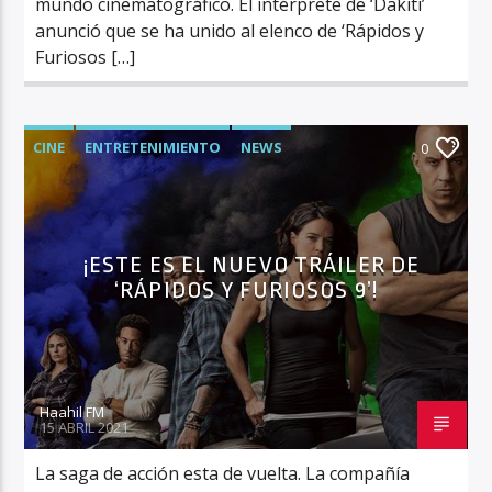
mundo cinematográfico. El intérprete de ‘Dakiti’
anunció que se ha unido al elenco de ‘Rápidos y
Furiosos […]
CINE
ENTRETENIMIENTO
NEWS
0
¡ESTE ES EL NUEVO TRÁILER DE
‘RÁPIDOS Y FURIOSOS 9’!
Haahil FM
15 ABRIL 2021
La saga de acción esta de vuelta. La compañía