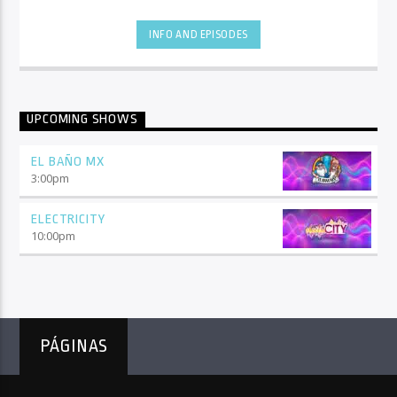
INFO AND EPISODES
UPCOMING SHOWS
EL BAÑO MX
3:00
pm
ELECTRICITY
10:00
pm
PÁGINAS