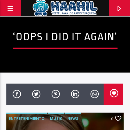
‘OOPS I DID IT AGAIN’
PROGRAMA ACTUAL
ENTRETENIMIENTO
MUSIC
NEWS
INFORMATIVO TURQUESA – 1RA EMISIÓN
0
6:30 AM
8:30 AM