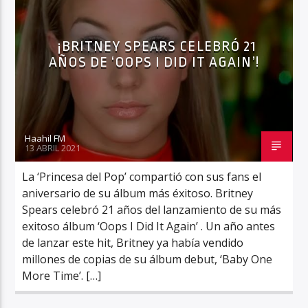
¡BRITNEY SPEARS CELEBRÓ 21
AÑOS DE ‘OOPS I DID IT AGAIN’!
Haahil FM
Haahil FM
13 ABRIL 2021
La ‘Princesa del Pop’ compartió con sus fans el
aniversario de su álbum más éxitoso. Britney
Spears celebró 21 años del lanzamiento de su más
exitoso álbum ‘Oops I Did It Again’ . Un año antes
de lanzar este hit, Britney ya había vendido
millones de copias de su álbum debut, ‘Baby One
More Time’. […]