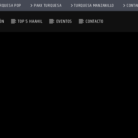
RQUESA POP
PAAX TURQUESA
TURQUESA MANZANILLO
CONTA
ÓN
TOP 5 HAAHIL
EVENTOS
CONTACTO