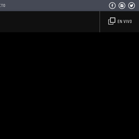
CTO
EN VIVO
Haahil FM