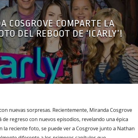
DA COSGROVE COMPARTE LA
OTO DEL REBOOT DE ‘ICARLY’!
o con nuevas sorpresas. Recientemente, Miranda Cosgrove
rá de regreso con nuevos episodios, revelando una épica
 En la reciente foto, se puede ver a Cosgrove junto a Nathan
talmente diferente a los primeros capítulos que