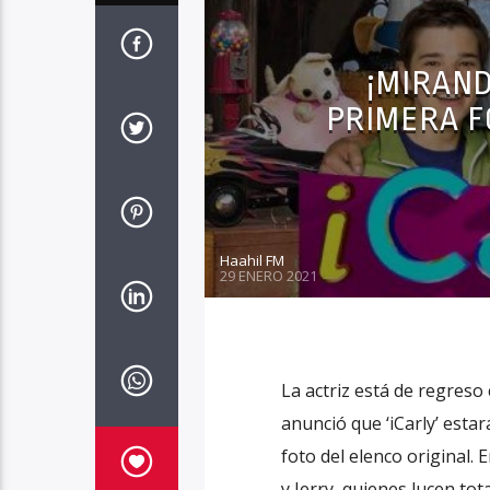
¡MIRAN
PRIMERA F
Haahil FM
29 ENERO 2021
La actriz está de regres
anunció que ‘iCarly’ esta
foto del elenco original.
y Jerry, quienes lucen to