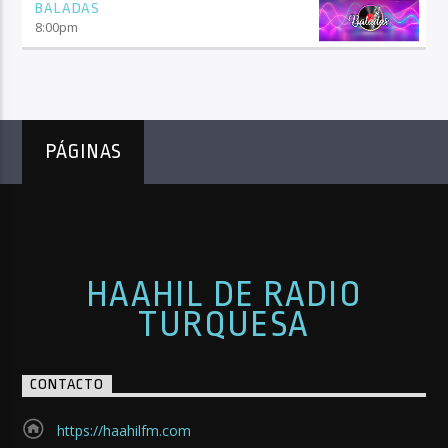
BALADAS
8:00
pm
PÁGINAS
HAAHIL DE RADIO
TURQUESA
CONTACTO
https://haahilfm.com