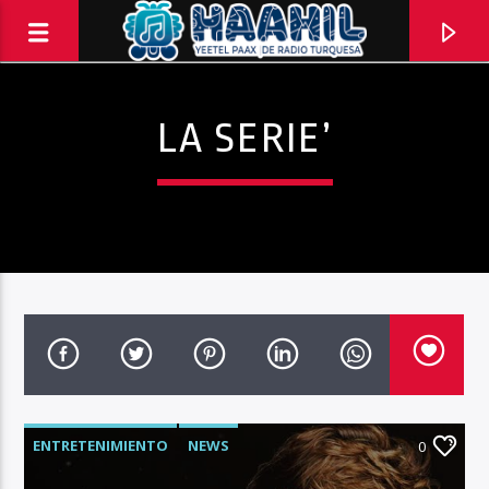
LA SERIE’
PROGRAMA ACTUAL
ENTRETENIMIENTO
NEWS
BALADAS
0
8:00 PM
10:00 PM