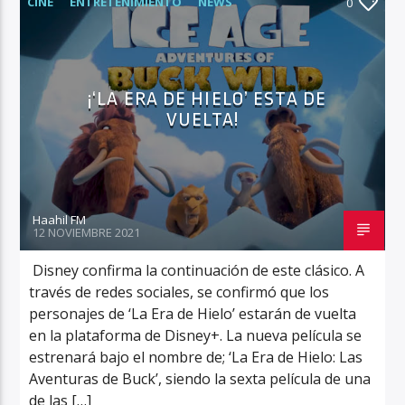
CINE
ENTRETENIMIENTO
NEWS
0
Haahil FM
¡‘LA ERA DE HIELO’ ESTA DE
VUELTA!
Haahil FM
12 NOVIEMBRE 2021
Disney confirma la continuación de este clásico. A
través de redes sociales, se confirmó que los
personajes de ‘La Era de Hielo’ estarán de vuelta
en la plataforma de Disney+. La nueva película se
estrenará bajo el nombre de; ‘La Era de Hielo: Las
Aventuras de Buck’, siendo la sexta película de una
de las […]