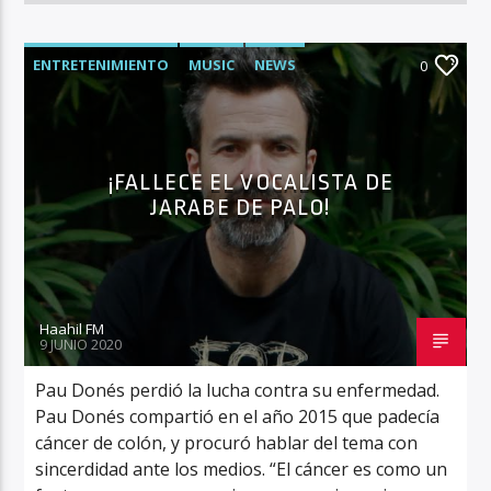
ENTRETENIMIENTO
MUSIC
NEWS
0
¡FALLECE EL VOCALISTA DE
JARABE DE PALO!
Haahil FM
9 JUNIO 2020
Pau Donés perdió la lucha contra su enfermedad.
Pau Donés compartió en el año 2015 que padecía
cáncer de colón, y procuró hablar del tema con
sincerdidad ante los medios. “El cáncer es como un