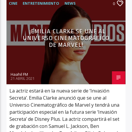
CINE
ENTRETENIMIENTO
NEWS
0
¡EMILIA CLARKE SE UNE AL
UNIVERSO CINEMATOGRÁFICO
DE MARVEL!
Haahil FM
21 ABRIL 2021
La actriz estará en la nueva serie de ‘Invasión
Secreta’. Emilia Clarke anunció que se une al
Universo Cinematográfico de Marvel y tendrá una
participación especial en la futura serie ‘Invasión
Secreta’ de Disney Plus. La actriz compartirá el set
de grabación con Samuel L. Jackson, Ben