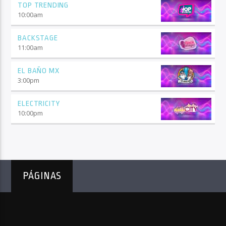
TOP TRENDING
10:00
am
BACKSTAGE
11:00
am
EL BAÑO MX
3:00
pm
ELECTRICITY
10:00
pm
PÁGINAS