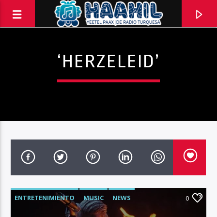
‘HERZELEID’
PROGRAMA ACTUAL
ENTRETENIMIENTO
MUSIC
NEWS
INFORMATIVO TURQUESA – 1RA EMISIÓN
0
6:30 AM
8:30 AM