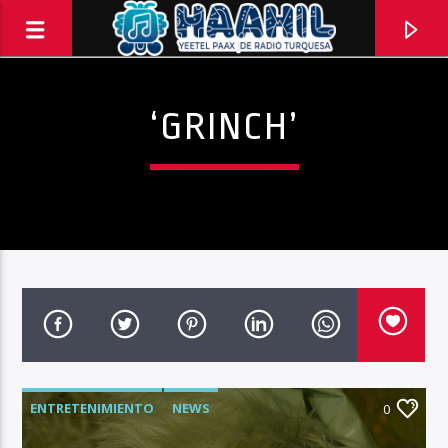
‘GRINCH’
PROGRAMA ACTUAL
ENTRETENIMIENTO
NEWS
INFORMATIVO TURQUESA – 2DA EMISIÓN
0
2:00 PM
3:00 PM