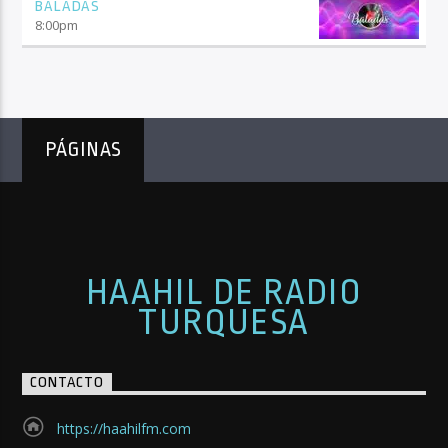
BALADAS
8:00
pm
PÁGINAS
HAAHIL DE RADIO
TURQUESA
CONTACTO
https://haahilfm.com