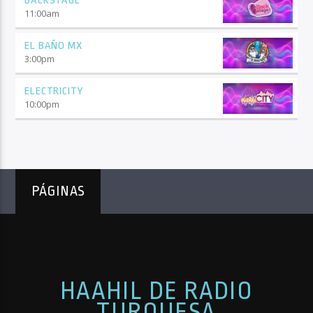
BACKSTAGE
11:00
am
EL BAÑO MX
3:00
pm
ELECTRICITY
10:00
pm
PÁGINAS
HAAHIL DE RADIO
TURQUESA