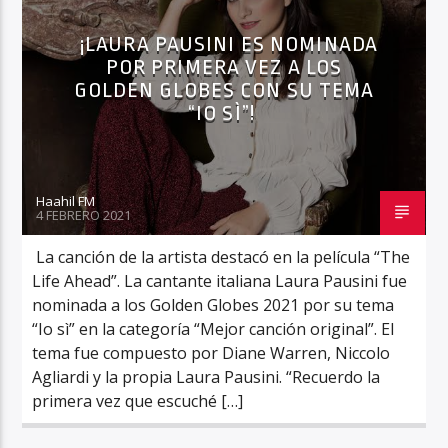
¡LAURA PAUSINI ES NOMINADA
POR PRIMERA VEZ A LOS
GOLDEN GLOBES CON SU TEMA
Haahil FM
“IO SÌ”!
Haahil FM
4 FEBRERO 2021
La canción de la artista destacó en la película “The
Life Ahead”. La cantante italiana Laura Pausini fue
nominada a los Golden Globes 2021 por su tema
“Io sì” en la categoría “Mejor canción original”. El
tema fue compuesto por Diane Warren, Niccolo
Agliardi y la propia Laura Pausini. “Recuerdo la
primera vez que escuché […]