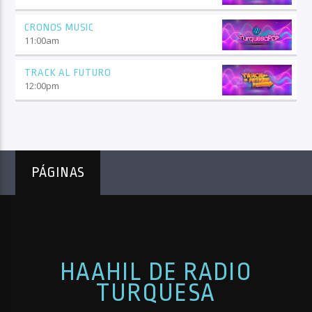
CRONOS MUSIC
11:00
am
TRACK AL FUTURO
12:00
pm
PÁGINAS
HAAHIL DE RADIO
TURQUESA