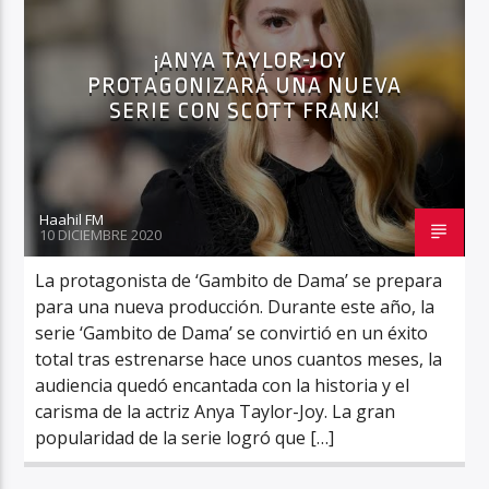
¡ANYA TAYLOR-JOY
PROTAGONIZARÁ UNA NUEVA
Haahil FM
SERIE CON SCOTT FRANK!
Haahil FM
10 DICIEMBRE 2020
La protagonista de ‘Gambito de Dama’ se prepara
para una nueva producción. Durante este año, la
serie ‘Gambito de Dama’ se convirtió en un éxito
total tras estrenarse hace unos cuantos meses, la
audiencia quedó encantada con la historia y el
carisma de la actriz Anya Taylor-Joy. La gran
popularidad de la serie logró que […]