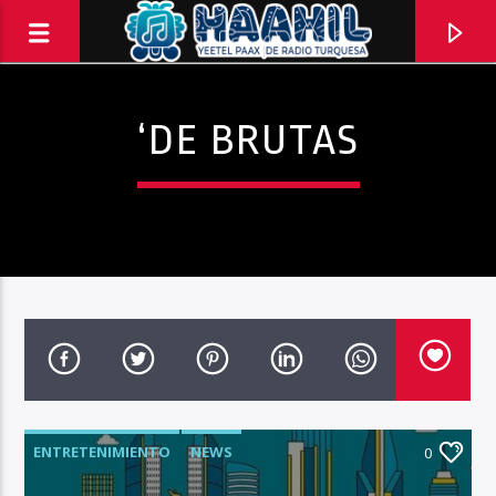
‘DE BRUTAS
PROGRAMA ACTUAL
ENTRETENIMIENTO
NEWS
INFORMATIVO TURQUESA – 1RA EMISIÓN
0
6:30 AM
8:30 AM