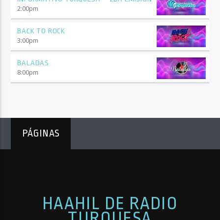
2:00
pm
BACK TO ROCK
3:00
pm
BALADAS
8:00
pm
PÁGINAS
HAAHIL DE RADIO
TURQUESA