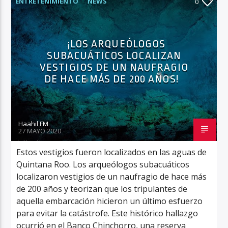
ENTRETENIMIENTO
NEWS
0
¡LOS ARQUEÓLOGOS
Haahil FM
SUBACUÁTICOS LOCALIZAN
VESTIGIOS DE UN NAUFRAGIO
DE HACE MÁS DE 200 AÑOS!
Haahil FM
27 MAYO 2020
Estos vestigios fueron localizados en las aguas de
Quintana Roo. Los arqueólogos subacuáticos
localizaron vestigios de un naufragio de hace más
de 200 años y teorizan que los tripulantes de
aquella embarcación hicieron un último esfuerzo
para evitar la catástrofe. Este histórico hallazgo
ocurrió en el Banco Chinchorro, una reserva