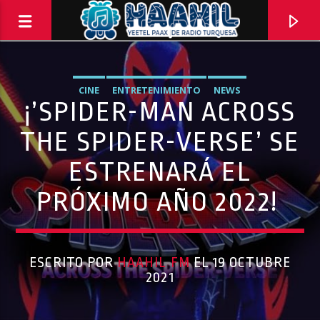
CINE
ENTRETENIMIENTO
NEWS
¡’SPIDER-MAN ACROSS
THE SPIDER-VERSE’ SE
ESTRENARÁ EL
PRÓXIMO AÑO 2022!
ESCRITO POR
HAAHIL FM
EL 19 OCTUBRE
2021
Haahil FM