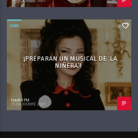
15 DICIEMBRE 2021
CINE
0
¡PREPARAN UN MUSICAL DE ‘LA
NIÑERA’!
Haahil FM
15 DICIEMBRE 2021