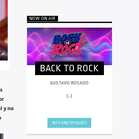
NOW ON AIR
BACK TO ROCK
GUSTAVO ROSADO
s
[...]
or
l y no
o
INFO AND EPISODES