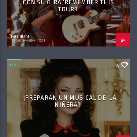
CON SU GIRA ‘REMEMBER THIS
TOUR’!
Haahil FM
15 DICIEMBRE 2021
CINE
0
¡PREPARAN UN MUSICAL DE ‘LA
NIÑERA’!