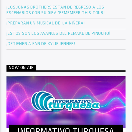
¡LOS JONAS BROTHERS ESTÁN DE REGRESO A LOS
ESCENARIOS CON SU GIRA ‘REMEMBER THIS TOUR’!
¡PREPARAN UN MUSICAL DE ‘LA NIÑERA’!
¡ESTOS SON LOS AVANCES DEL REMAKE DE PINOCHO!
¡DETIENEN A FAN DE KYLIE JENNER!
NOW ON AIR
INFORMATIVO TURQUESA