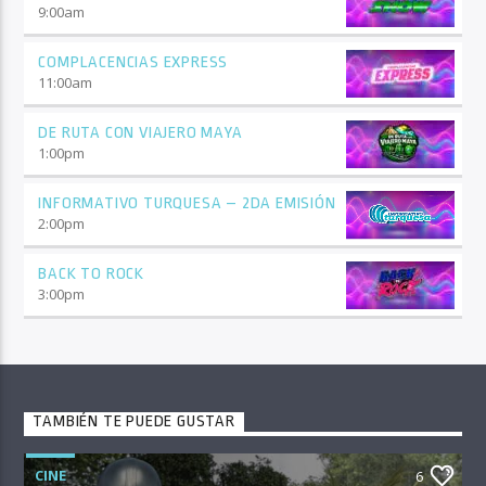
9:00
am
COMPLACENCIAS EXPRESS
11:00
am
DE RUTA CON VIAJERO MAYA
1:00
pm
INFORMATIVO TURQUESA – 2DA EMISIÓN
2:00
pm
BACK TO ROCK
3:00
pm
TAMBIÉN TE PUEDE GUSTAR
CINE
6