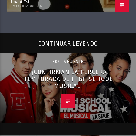
Haahil FM
15 DICIEMBRE 2021
CONTINUAR LEYENDO
POST SIGUIENTE
¡CONFIRMAN LA TERCERA
TEMPORADA DE HIGH SCHOOL
MUSICAL!