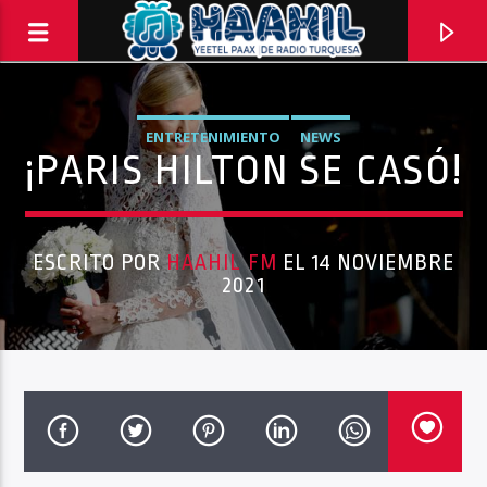
ENTRETENIMIENTO
NEWS
¡PARIS HILTON SE CASÓ!
ESCRITO POR
HAAHIL FM
EL 14 NOVIEMBRE
2021
PROGRAMA ACTUAL
INFORMATIVO TURQUESA – 1RA EMISIÓN
6:30 AM
8:30 AM