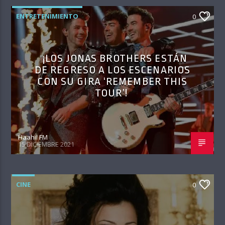
ENTRETENIMIENTO
0
¡LOS JONAS BROTHERS ESTÁN
DE REGRESO A LOS ESCENARIOS
CON SU GIRA ‘REMEMBER THIS
TOUR’!
Haahil FM
15 DICIEMBRE 2021
CINE
0