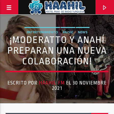
ENTRETENIMIENTO
MUSIC
NEWS
¡MODERATTO Y ANAHÍ
PREPARAN UNA NUEVA
COLABORACIÓN!
ESCRITO POR
HAAHIL FM
EL 30 NOVIEMBRE
2021
PROGRAMA ACTUAL
BACK TO ROCK
3:00 PM
5:00 PM