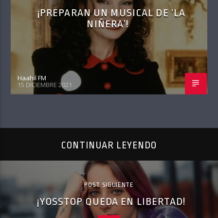
¡PREPARAN UN MUSICAL DE ‘LA
NIÑERA’!
Haahil FM
15 DICIEMBRE 2021
CONTINUAR LEYENDO
POST SIGUIENTE
¡YOSSTOP QUEDA EN LIBERTAD!