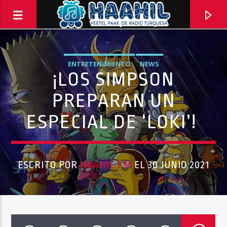
ENTRETENIMIENTO
NEWS
¡LOS SIMPSON
PREPARAN UN
ESPECIAL DE ‘LOKI’!
ESCRITO POR
HAAHIL FM
EL 30 JUNIO 2021
PROGRAMA ACTUAL
BACK TO ROCK
3:00 PM
5:00 PM