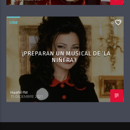
CINE
0
¡PREPARAN UN MUSICAL DE ‘LA
NIÑERA’!
Haahil FM
15 DICIEMBRE 2021