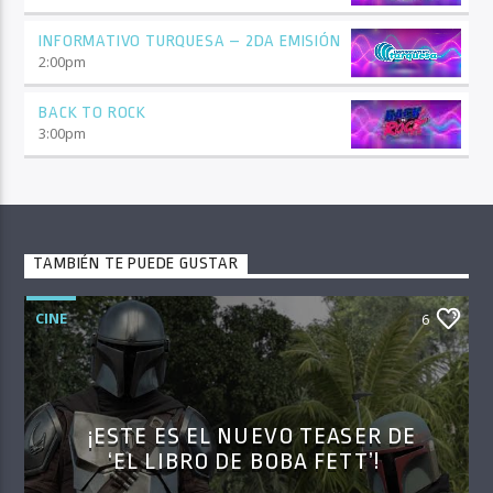
INFORMATIVO TURQUESA – 2DA EMISIÓN
2:00
pm
BACK TO ROCK
3:00
pm
TAMBIÉN TE PUEDE GUSTAR
CINE
6
¡ESTE ES EL NUEVO TEASER DE
‘EL LIBRO DE BOBA FETT’!