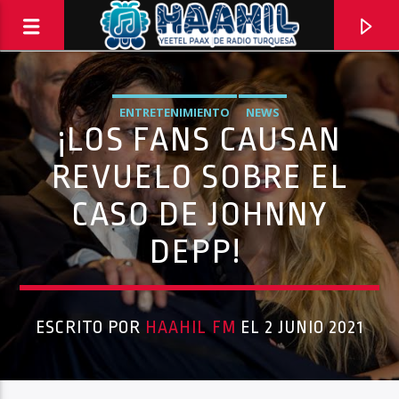
ENTRETENIMIENTO
NEWS
¡LOS FANS CAUSAN
REVUELO SOBRE EL
CASO DE JOHNNY
DEPP!
ESCRITO POR
HAAHIL FM
EL 2 JUNIO 2021
PROGRAMA ACTUAL
INFORMATIVO TURQUESA – 1RA EMISIÓN
6:30 AM
8:30 AM