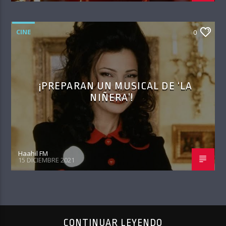
CINE
0
¡PREPARAN UN MUSICAL DE ‘LA
NIÑERA’!
Haahil FM
15 DICIEMBRE 2021
CONTINUAR LEYENDO