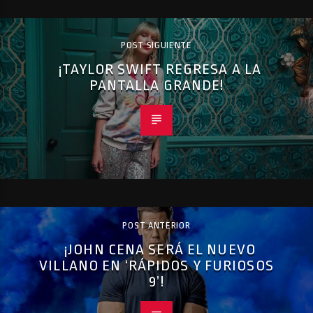
POST SIGUIENTE
¡TAYLOR SWIFT REGRESA A LA
PANTALLA GRANDE!
POST ANTERIOR
¡JOHN CENA SERÁ EL NUEVO
VILLANO EN ‘RÁPIDOS Y FURIOSOS
9’!