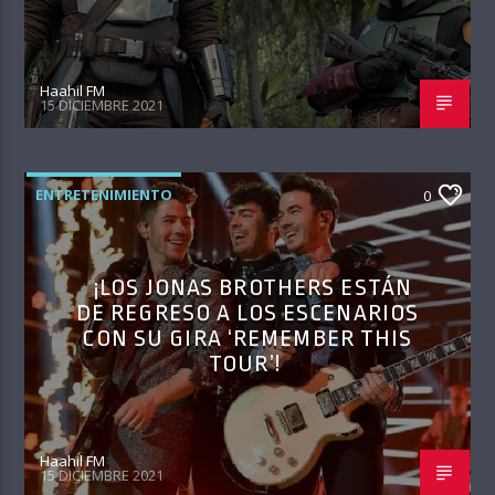
Haahil FM
15 DICIEMBRE 2021
ENTRETENIMIENTO
0
¡LOS JONAS BROTHERS ESTÁN
DE REGRESO A LOS ESCENARIOS
CON SU GIRA ‘REMEMBER THIS
TOUR’!
Haahil FM
15 DICIEMBRE 2021