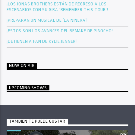
¡LOS JONAS BROTHERS ESTÁN DE REGRESO A LOS
ESCENARIOS CON SU GIRA ‘REMEMBER THIS TOUR’!
¡PREPARAN UN MUSICAL DE ‘LA NIÑERA’!
¡ESTOS SON LOS AVANCES DEL REMAKE DE PINOCHO!
¡DETIENEN A FAN DE KYLIE JENNER!
NOW ON AIR
UPCOMING SHOWS
TAMBIÉN TE PUEDE GUSTAR