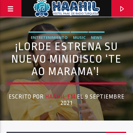
ENTRETENIMIENTO
MUSIC
NEWS
¡LORDE ESTRENA SU
NUEVO MINIDISCO ‘TE
AO MARAMA’!
ESCRITO POR
HAAHIL FM
EL 9 SEPTIEMBRE
2021
Haahil FM