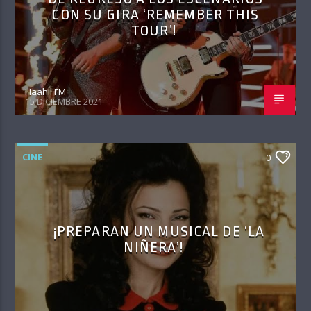
CON SU GIRA ‘REMEMBER THIS
TOUR’!
Haahil FM
15 DICIEMBRE 2021
CINE
0
¡PREPARAN UN MUSICAL DE ‘LA
NIÑERA’!