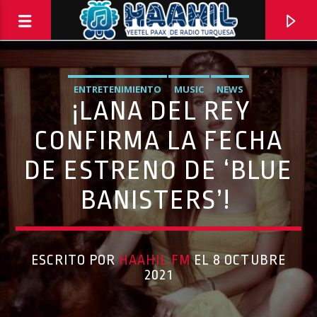
ENTRETENIMIENTO
MUSIC
NEWS
¡LANA DEL REY
CONFIRMA LA FECHA
DE ESTRENO DE ‘BLUE
BANISTERS’!
ESCRITO POR
HAAHIL FM
EL 8 OCTUBRE
PROGRAMA ACTUAL
2021
INFORMATIVO TURQUESA – 1RA EMISIÓN
6:30 AM
8:30 AM