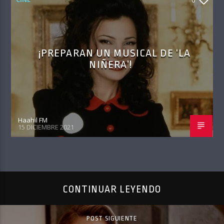
0
¡PREPARAN UN MUSICAL DE ‘LA
NIÑERA’!
Haahil FM
15 DICIEMBRE 2021
CONTINUAR LEYENDO
POST SIGUIENTE