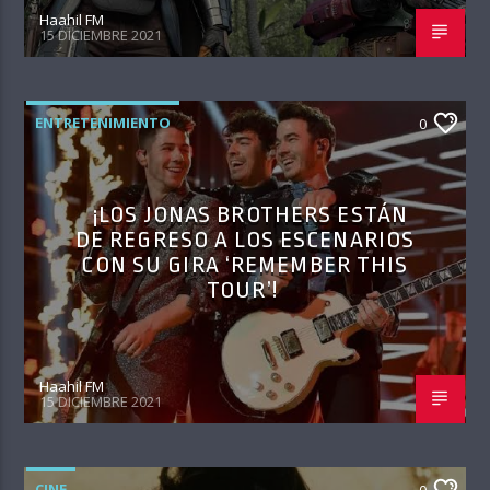
Haahil FM
15 DICIEMBRE 2021
ENTRETENIMIENTO
0
¡LOS JONAS BROTHERS ESTÁN
DE REGRESO A LOS ESCENARIOS
CON SU GIRA ‘REMEMBER THIS
TOUR’!
Haahil FM
15 DICIEMBRE 2021
CINE