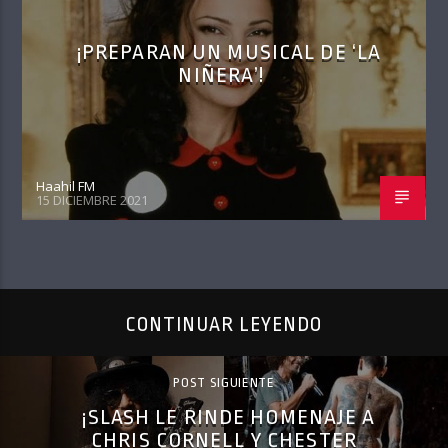
¡PREPARAN UN MUSICAL DE ‘LA
NIÑERA’!
Haahil FM
15 DICIEMBRE 2021
CONTINUAR LEYENDO
POST SIGUIENTE
¡SLASH LE RINDE HOMENAJE A
CHRIS CORNELL Y CHESTER