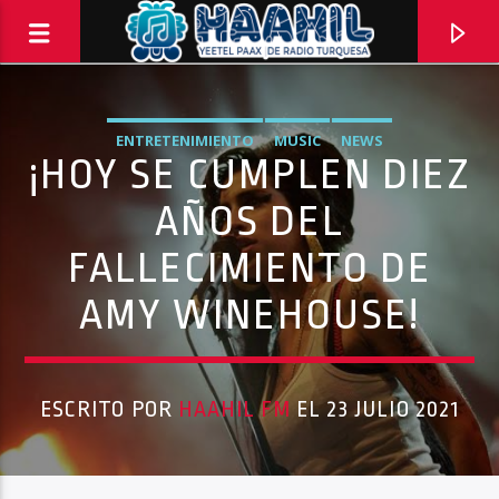
ENTRETENIMIENTO
MUSIC
NEWS
¡HOY SE CUMPLEN DIEZ
AÑOS DEL
FALLECIMIENTO DE
AMY WINEHOUSE!
ESCRITO POR
HAAHIL FM
EL 23 JULIO 2021
PROGRAMA ACTUAL
PASAPORTE MUNDIAL
9:00 AM
10:00 AM