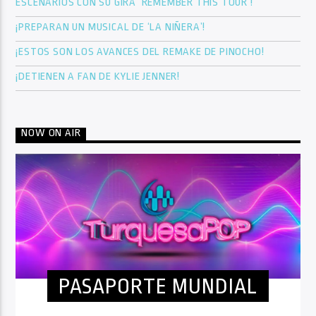
ESCENARIOS CON SU GIRA ‘REMEMBER THIS TOUR’!
¡PREPARAN UN MUSICAL DE ‘LA NIÑERA’!
¡ESTOS SON LOS AVANCES DEL REMAKE DE PINOCHO!
¡DETIENEN A FAN DE KYLIE JENNER!
NOW ON AIR
PASAPORTE MUNDIAL