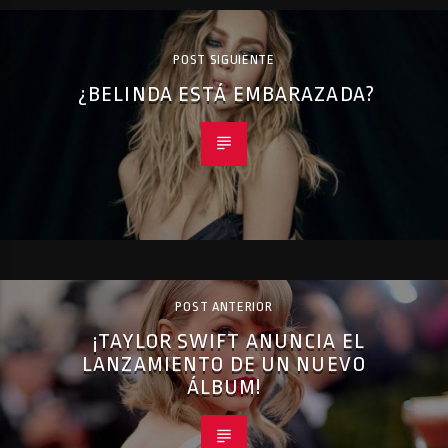
POST SIGUIENTE
¿BELINDA ESTÁ EMBARAZADA?
POST ANTERIOR
¡TAYLOR SWIFT ANUNCIA EL
LANZAMIENTO DE UN NUEVO
ÁLBUM!