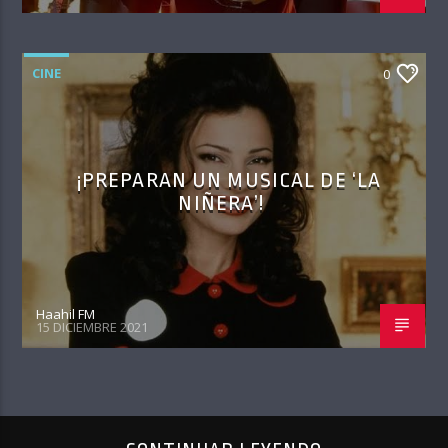
CINE
0
¡PREPARAN UN MUSICAL DE ‘LA
NIÑERA’!
Haahil FM
15 DICIEMBRE 2021