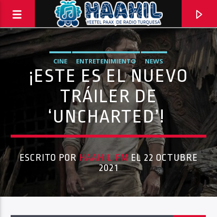
CINE
ENTRETENIMIENTO
NEWS
¡ESTE ES EL NUEVO
TRÁILER DE
‘UNCHARTED’!
ESCRITO POR
HAAHIL FM
EL 22 OCTUBRE
2021
PROGRAMA ACTUAL
PASAPORTE MUNDIAL
9:00 AM
10:00 AM