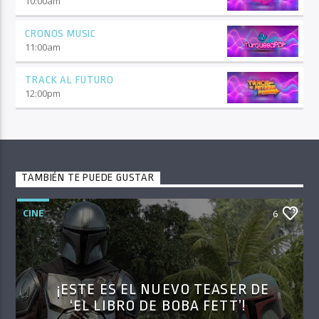
10:00
am
CRONOS MUSIC
11:00
am
TRACK AL FUTURO
12:00
pm
TAMBIÉN TE PUEDE GUSTAR
CINE
6
¡ESTE ES EL NUEVO TEASER DE
‘EL LIBRO DE BOBA FETT’!