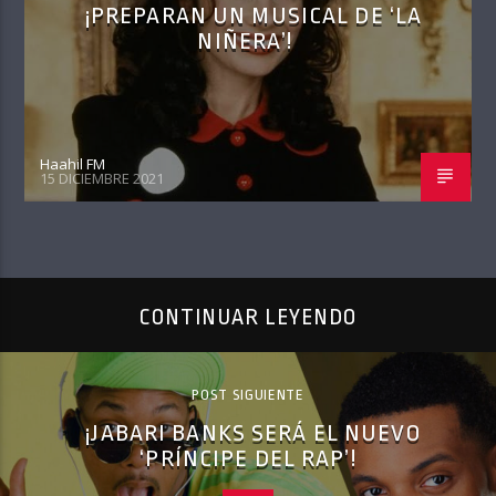
¡PREPARAN UN MUSICAL DE ‘LA
NIÑERA’!
Haahil FM
15 DICIEMBRE 2021
CONTINUAR LEYENDO
POST SIGUIENTE
¡JABARI BANKS SERÁ EL NUEVO
‘PRÍNCIPE DEL RAP’!