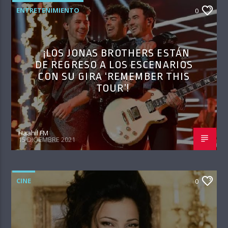
ENTRETENIMIENTO
0
¡LOS JONAS BROTHERS ESTÁN
DE REGRESO A LOS ESCENARIOS
CON SU GIRA ‘REMEMBER THIS
TOUR’!
Haahil FM
15 DICIEMBRE 2021
CINE
0