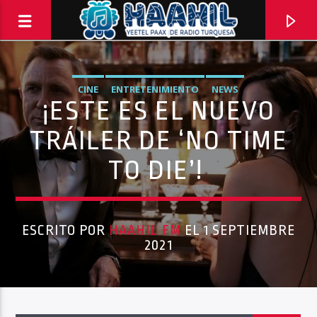
CINE
ENTRETENIMIENTO
NEWS
¡ESTE ES EL NUEVO
TRÁILER DE ‘NO TIME
TO DIE’!
ESCRITO POR
HAAHIL FM
EL 1 SEPTIEMBRE
2021
PROGRAMA ACTUAL
INFORMATIVO TURQUESA – 1RA EMISIÓN
6:30 AM
8:30 AM