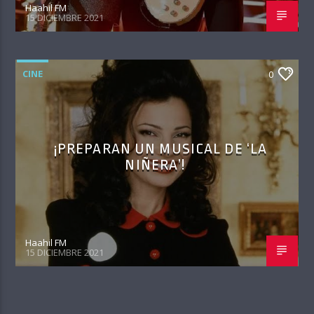
Haahil FM
15 DICIEMBRE 2021
CINE
0
¡PREPARAN UN MUSICAL DE ‘LA
NIÑERA’!
Haahil FM
15 DICIEMBRE 2021