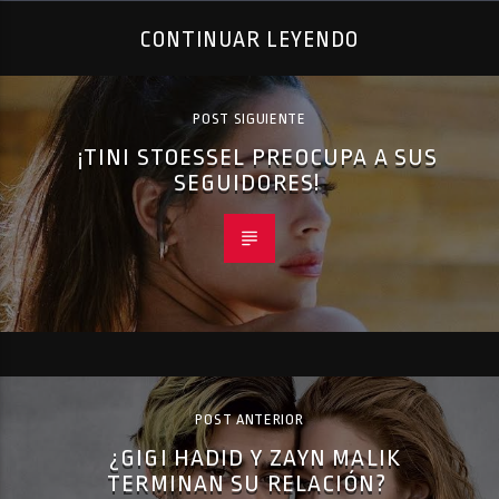
CONTINUAR LEYENDO
POST SIGUIENTE
¡TINI STOESSEL PREOCUPA A SUS
SEGUIDORES!
POST ANTERIOR
¿GIGI HADID Y ZAYN MALIK
TERMINAN SU RELACIÓN?