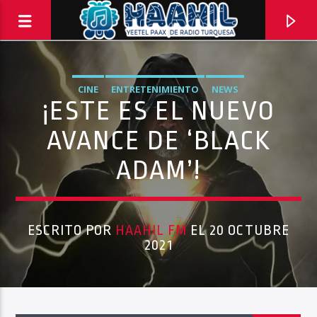
CINE
ENTRETENIMIENTO
NEWS
¡ESTE ES EL NUEVO
AVANCE DE ‘BLACK
ADAM’!
ESCRITO POR
HAAHIL FM
EL 20 OCTUBRE
2021
PROGRAMA ACTUAL
EL BAÑO MX
3:00 PM
5:00 PM