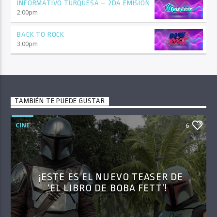
INFORMATIVO TURQUESA – 2DA EMISIÓN
2:00
pm
BACK TO ROCK
3:00
pm
TAMBIÉN TE PUEDE GUSTAR
CINE
6
¡ESTE ES EL NUEVO TEASER DE
‘EL LIBRO DE BOBA FETT’!