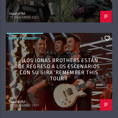
Haahil FM
15 DICIEMBRE 2021
ENTRETENIMIENTO
0
¡LOS JONAS BROTHERS ESTÁN
DE REGRESO A LOS ESCENARIOS
CON SU GIRA ‘REMEMBER THIS
TOUR’!
Haahil FM
15 DICIEMBRE 2021