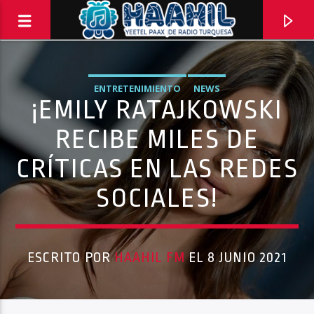
ENTRETENIMIENTO
NEWS
¡EMILY RATAJKOWSKI
RECIBE MILES DE
CRÍTICAS EN LAS REDES
SOCIALES!
ESCRITO POR
HAAHIL FM
EL 8 JUNIO 2021
PROGRAMA ACTUAL
INFORMATIVO TURQUESA – 1RA EMISIÓN
6:30 AM
8:30 AM