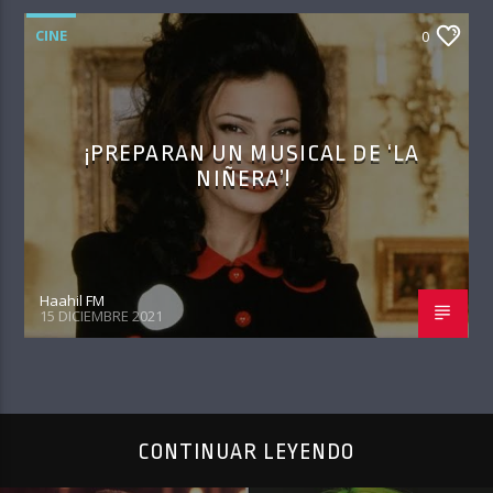
CINE
0
¡PREPARAN UN MUSICAL DE ‘LA
NIÑERA’!
Haahil FM
15 DICIEMBRE 2021
CONTINUAR LEYENDO