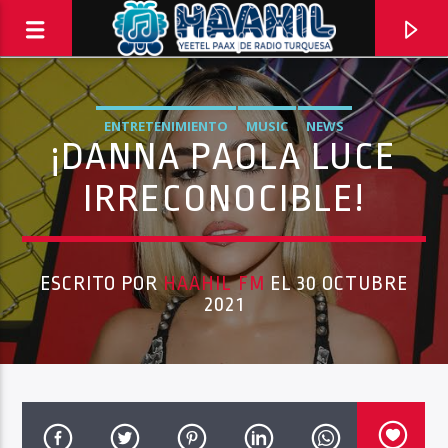
ENTRETENIMIENTO
MUSIC
NEWS
¡DANNA PAOLA LUCE
IRRECONOCIBLE!
ESCRITO POR
HAAHIL FM
EL 30 OCTUBRE
2021
PROGRAMA ACTUAL
TOP TRENDING
10:00 AM
11:00 AM