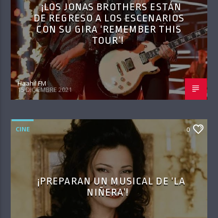
¡LOS JONAS BROTHERS ESTÁN
DE REGRESO A LOS ESCENARIOS
CON SU GIRA ‘REMEMBER THIS
TOUR’!
Haahil FM
15 DICIEMBRE 2021
CINE
0
¡PREPARAN UN MUSICAL DE ‘LA
NIÑERA’!