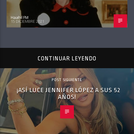
Haahil FM
15 DICIEMBRE 2021
CONTINUAR LEYENDO
POST SIGUIENTE
¡ASÍ LUCE JENNIFER LÓPEZ A SUS 52
AÑOS!