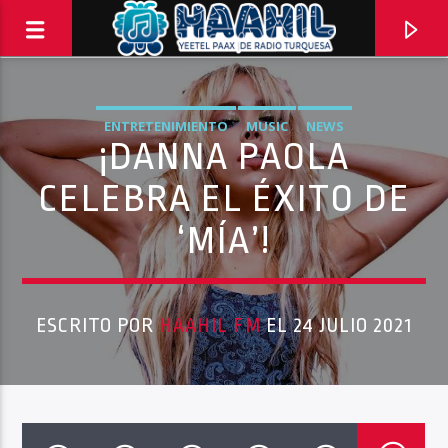
ENTRETENIMIENTO
MUSIC
NEWS
¡DANNA PAOLA
CELEBRA EL ÉXITO DE
‘MÍA’!
ESCRITO POR
HAAHIL FM
EL 24 JULIO 2021
PROGRAMA ACTUAL
TOP TRENDING
10:00 AM
11:00 AM