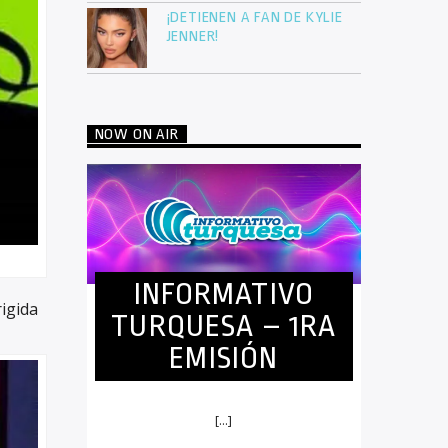
¡DETIENEN A FAN DE KYLIE
JENNER!
NOW ON AIR
INFORMATIVO
rigida
TURQUESA – 1RA
EMISIÓN
[...]