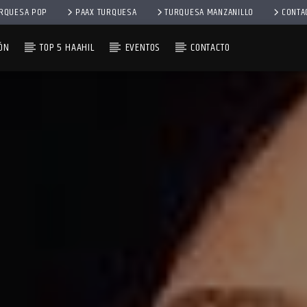
RQUESA POP
PAAX TURQUESA
TURQUESA MANZANILLO
CONTA
ÓN
TOP 5 HAAHIL
EVENTOS
CONTACTO
– 1RA EMISIÓN