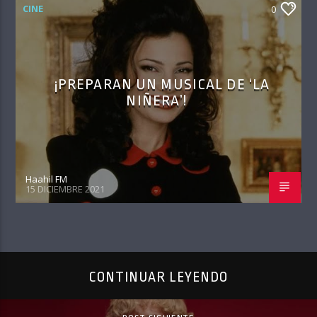
CINE
0
¡PREPARAN UN MUSICAL DE ‘LA
NIÑERA’!
Haahil FM
15 DICIEMBRE 2021
CONTINUAR LEYENDO