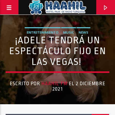
ENTRETENIMIENTO
MUSIC
NEWS
¡ADELE TENDRÁ UN
ESPECTÁCULO FIJO EN
LAS VEGAS!
ESCRITO POR
HAAHIL FM
EL 2 DICIEMBRE
2021
PROGRAMA ACTUAL
PASAPORTE MUNDIAL
9:00 AM
10:00 AM