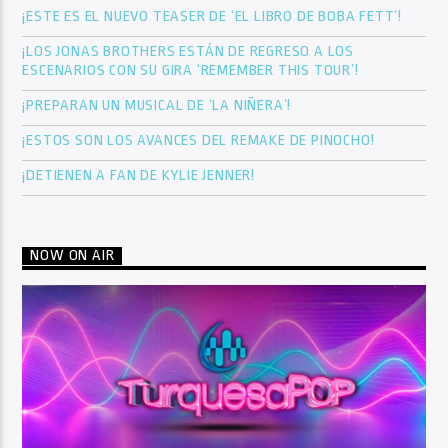
¡ESTE ES EL NUEVO TEASER DE ‘EL LIBRO DE BOBA FETT’!
¡LOS JONAS BROTHERS ESTÁN DE REGRESO A LOS
ESCENARIOS CON SU GIRA ‘REMEMBER THIS TOUR’!
¡PREPARAN UN MUSICAL DE ‘LA NIÑERA’!
¡ESTOS SON LOS AVANCES DEL REMAKE DE PINOCHO!
¡DETIENEN A FAN DE KYLIE JENNER!
NOW ON AIR